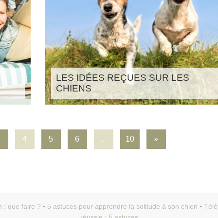
LES IDÉES REÇUES SUR LES
CHIENS
3
4
5
6
…
10
»
 : que faire ?
5 astuces pour apprendre la solitude à son chien
Télé
réussie : 5 astuces