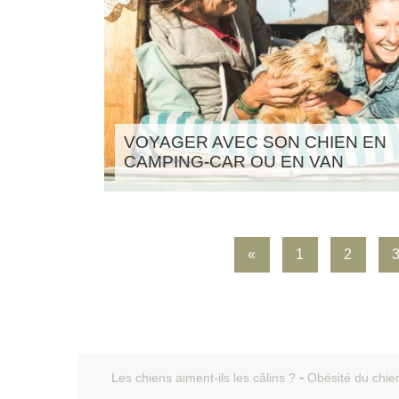
VOYAGER AVEC SON CHIEN EN
CAMPING-CAR OU EN VAN
«
1
2
Les chiens aiment-ils les câlins ?
Obésité du chien