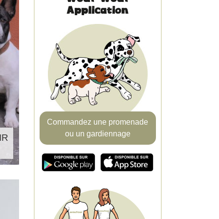
Application
Commandez une promenade
ou un gardiennage
IR