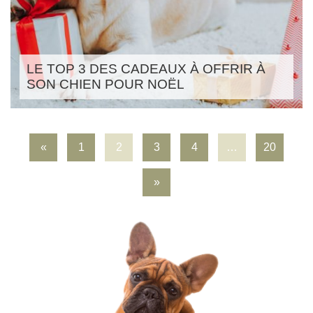
LE TOP 3 DES CADEAUX À OFFRIR À
SON CHIEN POUR NOËL
«
1
2
3
4
…
20
»