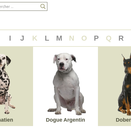
H
I
J
K
L
M
N
O
P
Q
R
atien
Dogue Argentin
Dobe