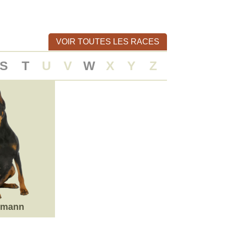
VOIR TOUTES LES RACES
S
T
U
V
W
X
Y
Z
rmann