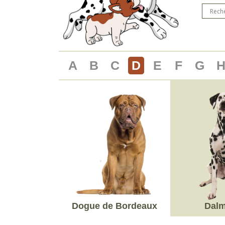
A
B
C
D
E
F
G
Dogue de Bordeaux
Dalm