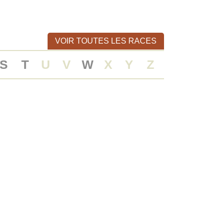
VOIR TOUTES LES RACES
S
T
U
V
W
X
Y
Z