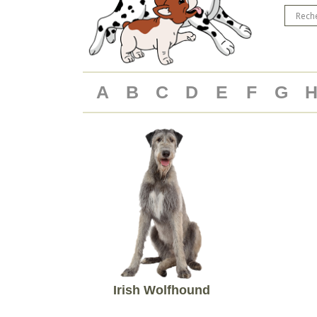
A
B
C
D
E
F
G
Irish Wolfhound