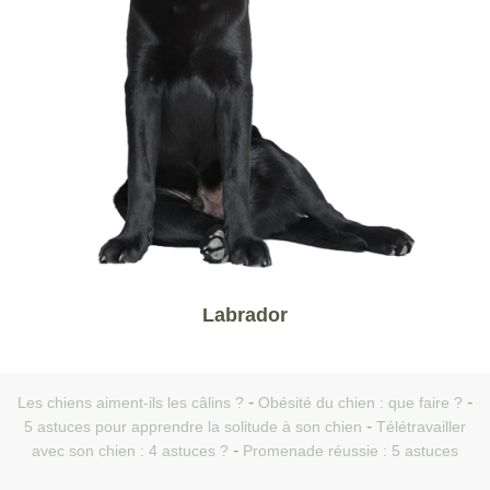
Labrador
Les chiens aiment-ils les câlins ?
Obésité du chien : que faire ?
5 astuces pour apprendre la solitude à son chien
Télétravailler
avec son chien : 4 astuces ?
Promenade réussie : 5 astuces