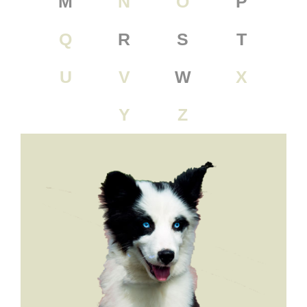
M
N
O
P
Q
R
S
T
U
V
W
X
Y
Z