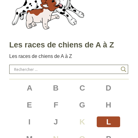
Les races de chiens de A à Z
Les races de chiens de A à Z
VOIR TOUTES LES RACES
A
B
C
D
E
F
G
H
I
J
K
L