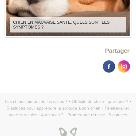
CHIEN EN MAUVAISE SANTÉ, QUELS SONT LES
SYMPTÔMES ?
Partager
Les chiens aiment-ils les câlins ?
Obésité du chien : que faire ?
5 astuces pour apprendre la solitude à son chien
Télétravailler
avec son chien : 4 astuces ?
Promenade réussie : 5 astuces