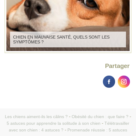
CHIEN EN MAUVAISE SANTÉ, QUELS SONT LES
SYMPTÔMES ?
Partager
Les chiens aiment-ils les câlins ?
Obésité du chien : que faire ?
5 astuces pour apprendre la solitude à son chien
Télétravailler
avec son chien : 4 astuces ?
Promenade réussie : 5 astuces