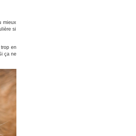
au mieux
lière si
 trop en
Si ça ne