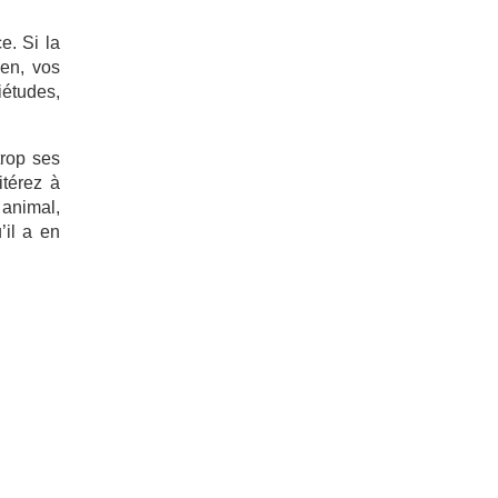
e. Si la
ien, vos
iétudes,
trop ses
itérez à
 animal,
’il a en