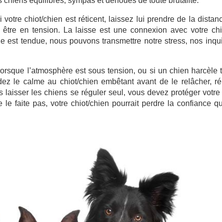
 chiens équilibrés, sympas et dénoués de toute brutalité.
votre chiot/chien est réticent, laissez lui prendre de la distanc
as être en tension. La laisse est une connexion avec votre ch
elle est tendue, nous pouvons transmettre notre stress, nos inqu
z lorsque l’atmosphère est sous tension, ou si un chien harcèle 
z le calme au chiot/chien embêtant avant de le relâcher, ré
 laisser les chiens se réguler seul, vous devez protéger votre
e le faite pas, votre chiot/chien pourrait perdre la confiance qu