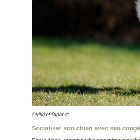
©Mikkel-Bigandt
Socialiser son chien avec ses congé