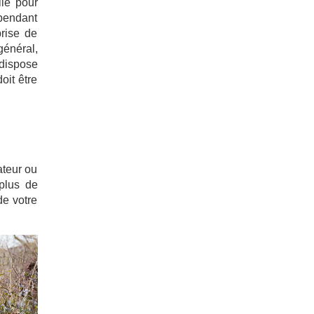
ile pour
 pendant
prise de
général,
 dispose
oit être
ateur ou
plus de
de votre