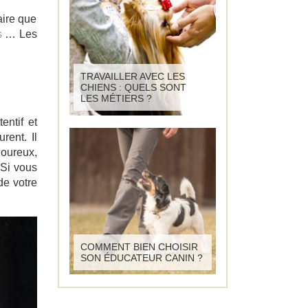
aire que
s
… Les
TRAVAILLER AVEC LES
CHIENS : QUELS SONT
LES MÉTIERS ?
entif et
rent. Il
goureux,
 Si vous
de votre
COMMENT BIEN CHOISIR
SON ÉDUCATEUR CANIN ?