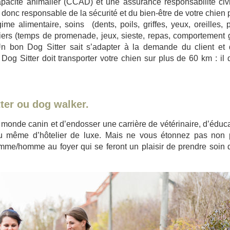
capacité animalier (CCAD) et une assurance responsabilité civ
t donc responsable de la sécurité et du bien-être de votre chien
e alimentaire, soins (dents, poils, griffes, yeux, oreilles, 
aliers (temps de promenade, jeux, sieste, repas, comportement 
 Un bon Dog Sitter sait s’adapter à la demande du client et
 Dog Sitter doit transporter votre chien sur plus de 60 km : il d
ter ou dog walker.
 monde canin et d’endosser une carrière de vétérinaire, d’éduc
ou même d’hôtelier de luxe. Mais ne vous étonnez pas non 
femme/homme au foyer qui se feront un plaisir de prendre soin 