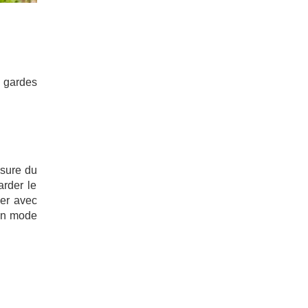
s gardes
esure du
arder le
ger avec
 un mode