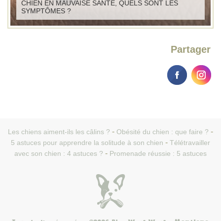
CHIEN EN MAUVAISE SANTÉ, QUELS SONT LES
SYMPTÔMES ?
Partager
Les chiens aiment-ils les câlins ?
Obésité du chien : que faire ?
5 astuces pour apprendre la solitude à son chien
Télétravailler
avec son chien : 4 astuces ?
Promenade réussie : 5 astuces