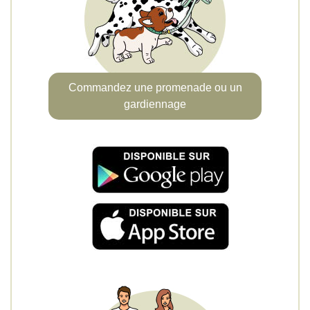
Commandez une promenade ou un
gardiennage