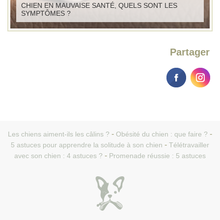
CHIEN EN MAUVAISE SANTÉ, QUELS SONT LES
SYMPTÔMES ?
Partager
Les chiens aiment-ils les câlins ?
Obésité du chien : que faire ?
5 astuces pour apprendre la solitude à son chien
Télétravailler
avec son chien : 4 astuces ?
Promenade réussie : 5 astuces