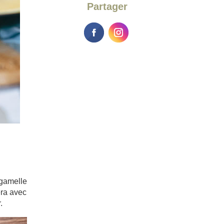
Partager
 gamelle
era avec
.