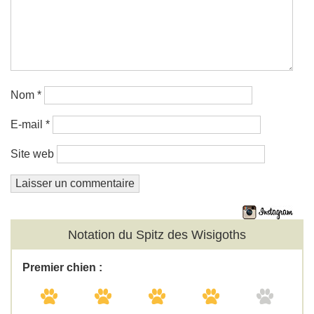
Nom
*
E-mail
*
Site web
Notation du Spitz des Wisigoths
Premier chien :