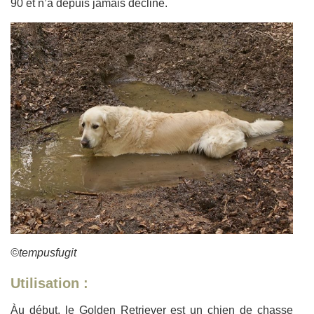
90 et n’a depuis jamais décliné.
©tempusfugit
Utilisation :
Àu début, le Golden Retriever est un chien de chasse