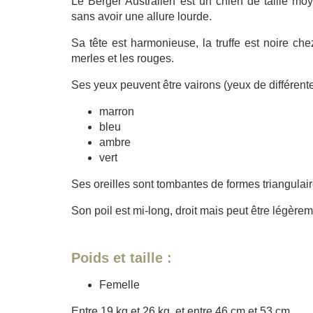
Le Berger Australien est un chien de taille mo
sans avoir une allure lourde.
Sa tête est harmonieuse, la truffe est noire che
merles et les rouges.
Ses yeux peuvent être vairons (yeux de différente
marron
bleu
ambre
vert
Ses oreilles sont tombantes de formes triangulai
Son poil est mi-long, droit mais peut être légère
Poids et taille :
Femelle
Entre 19 kg et 26 kg, et entre 46 cm et 53 cm