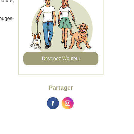
lature,
rouges-
Devenez Woufeur
Partager