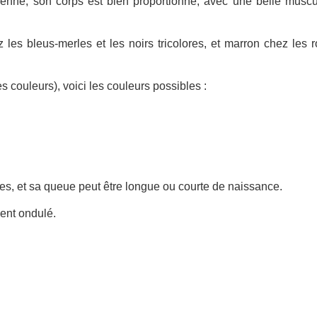
yenne, son corps est bien proportionné, avec une belle muscu
z les bleus-merles et les noirs tricolores, et marron chez les 
s couleurs), voici les couleurs possibles :
res, et sa queue peut être longue ou courte de naissance.
ment ondulé.