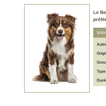
Le Be
préfé
Info
Autr
Origi
Grou
Type 
Duré