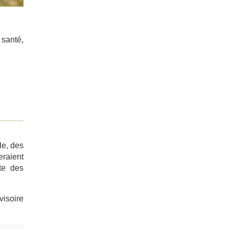
 santé,
le, des
eraient
te des
visoire