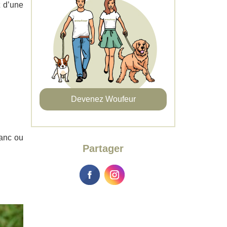
t d’une
Devenez Woufeur
lanc ou
Partager