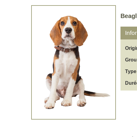
Beagl
Info
Origi
Grou
Type 
Duré