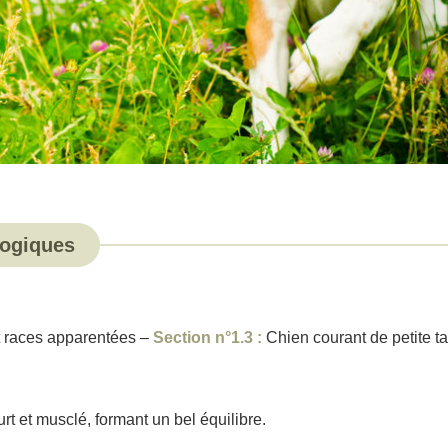
logiques
t races apparentées –
Section n°1.3
:
Chien courant de petite tai
t et musclé, formant un bel équilibre.